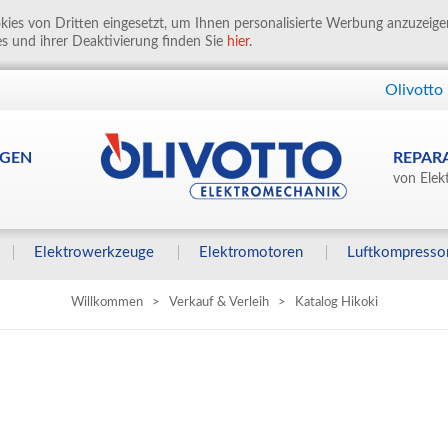
ies von Dritten eingesetzt, um Ihnen personalisierte Werbung anzuzeig
s und ihrer Deaktivierung finden Sie
hier
.
Olivotto
GEN
REPAR
von Elek
Elektrowerkzeuge
Elektromotoren
Luftkompresso
Willkommen
>
Verkauf & Verleih
>
Katalog Hikoki