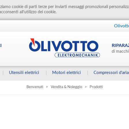
izziamo cookie di parti terze per inviarti messaggi promozionali personalizz
cconsenti all’utilizzo dei cookie.
Olivott
I
RIPARA
di macchi
Utensili elettrici
Motori elettrici
Compressori d‘aria
Benvenuti
>
Vendita & Noleggio
>
Prodotti