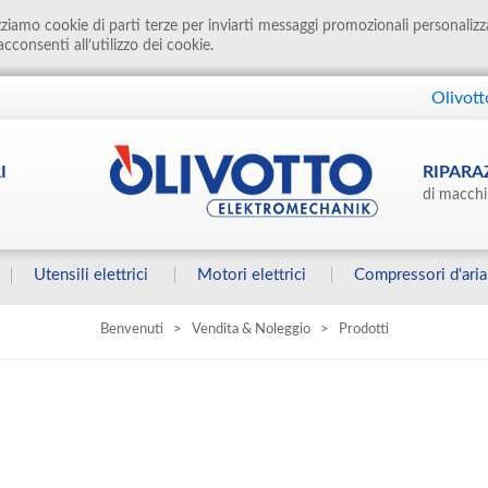
izziamo cookie di parti terze per inviarti messaggi promozionali personalizz
cconsenti all’utilizzo dei cookie.
Olivott
I
RIPARA
di macchi
Utensili elettrici
Motori elettrici
Compressori d‘aria
Benvenuti
>
Vendita & Noleggio
>
Prodotti