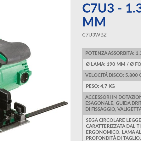
C7U3 - 1.
MM
C7U3WBZ
POTENZA ASSORBITA: 1
Ø LAMA: 190 MM / Ø F
VELOCITÁ DISCO: 5.800 
PESO: 4,7 KG
ACCESSORI IN DOTAZION
ESAGONALE, GUIDA DRIT
DI FISSAGGIO, VALIGET
SEGA CIRCOLARE LEGG
CARATTERIZZATA DAL T
ERGONOMICO. LAMA AL
PROFONDITÀ DI TAGLIO