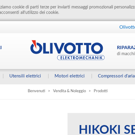
izziamo cookie di parti terze per inviarti messaggi promozionali personalizz
cconsenti all’utilizzo dei cookie.
Olivott
I
RIPARA
di macchi
Utensili elettrici
Motori elettrici
Compressori d‘aria
Benvenuti
>
Vendita & Noleggio
>
Prodotti
HIKOKI S