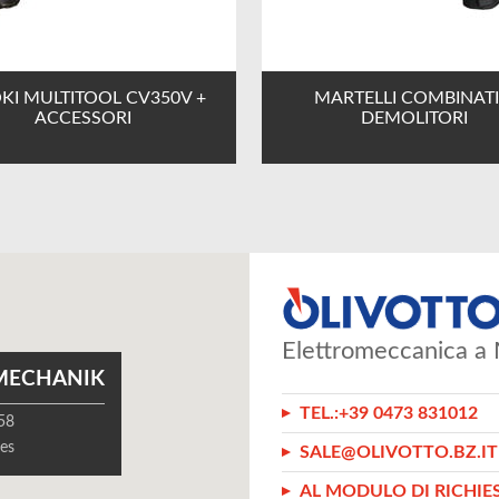
KI MULTITOOL CV350V +
MARTELLI COMBINATI
ACCESSORI
DEMOLITORI
Elettromeccanica a 
MECHANIK
TEL.:
+39 0473 831012
 58
es
SALE@OLIVOTTO.BZ.IT
AL MODULO DI RICHIE