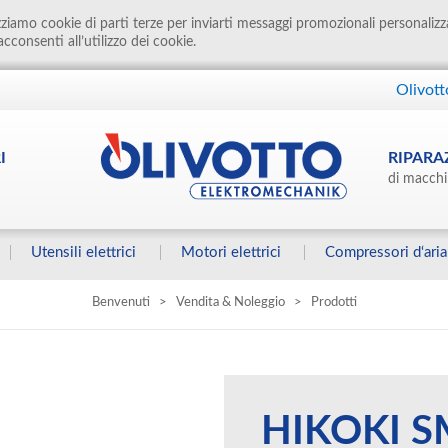
izziamo cookie di parti terze per inviarti messaggi promozionali personalizz
cconsenti all’utilizzo dei cookie.
Olivott
I
RIPARA
di macchi
Utensili elettrici
Motori elettrici
Compressori d‘aria
Benvenuti
>
Vendita & Noleggio
>
Prodotti
HIKOKI S