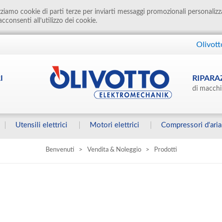
izziamo cookie di parti terze per inviarti messaggi promozionali personalizz
cconsenti all’utilizzo dei cookie.
Olivott
I
RIPARA
di macchi
Utensili elettrici
Motori elettrici
Compressori d‘aria
Benvenuti
>
Vendita & Noleggio
>
Prodotti